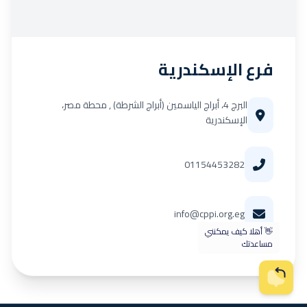
فرع الإسكندرية
البرج 4، أبراج الياسمين (أبراج الشرطة) , محطة مصر،
الإسكندرية
01154453282
info@cppi.org.eg