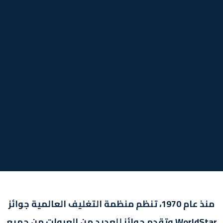
منذ عام 1970، تنظم منظمة التغليف العالمية جوائز
WorldStar وتقدم جوائز للعديد من العبوات من جميع