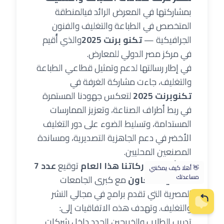
بمشاركتها في المعرض الرائد فيالمنطقة
المتخصص في الطباعة والتغليف والفنون
الجرافيكية —
تكنو برنت 2025
والذي أُقيم
في مركز مصر الدولي للمعارض.
في إطار رسالتها لدعم وتمثيل قطاعي الطباعة
والتغليف، جاءت مشاركة الغرفة في
تكنوبرنت 2025
لتعكس جهودنا المستمرة
في ربط أطراف الصناعة، وتعزيز الممارسات
المستدامة، وتسليط الضوء على دور التغليف
الأخضر في دعم الجاهزية التصديرية، ومساندة
المصنعين المحليين.
من أبرز مشاركاتنا هذا العام
توقيع
عدد 7
أتفاقيات تعاون
مع كبرى الجامعات
المصرية التي تقدم برامج في مجالي النشر
والتغليف. وتهدف هذه الاتفاقيات إلى:
تدريب الطلاب والخريجين الجدد داخل شركات