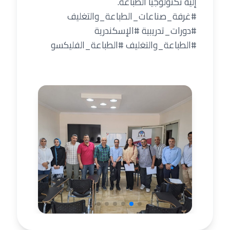
إليه تكنولوجيا الطباعة.
#غرفة_صناعات_الطباعة_والتغليف
#دورات_تدريبية #الإسكندرية
#الطباعة_والتغليف #الطباعة_الفليكسو