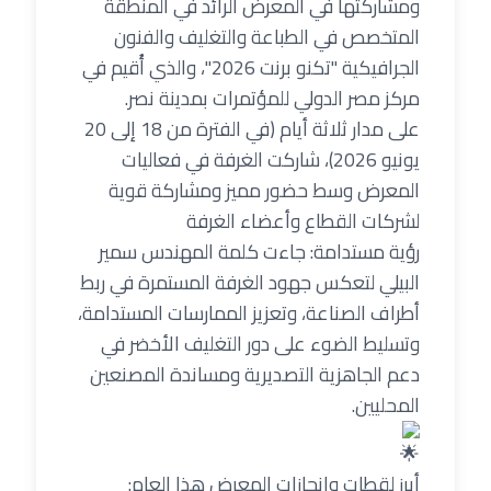
ومشاركتها في المعرض الرائد في المنطقة
المتخصص في الطباعة والتغليف والفنون
الجرافيكية "تكنو برنت 2026"، والذي أُقيم في
مركز مصر الدولي للمؤتمرات بمدينة نصر.
على مدار ثلاثة أيام (في الفترة من 18 إلى 20
يونيو 2026)، شاركت الغرفة في فعاليات
المعرض وسط حضور مميز ومشاركة قوية
لشركات القطاع وأعضاء الغرفة
رؤية مستدامة: جاءت كلمة المهندس سمير
البيلي لتعكس جهود الغرفة المستمرة في ربط
أطراف الصناعة، وتعزيز الممارسات المستدامة،
وتسليط الضوء على دور التغليف الأخضر في
دعم الجاهزية التصديرية ومساندة المصنعين
المحليين.
أبرز لقطات وإنجازات المعرض هذا العام: