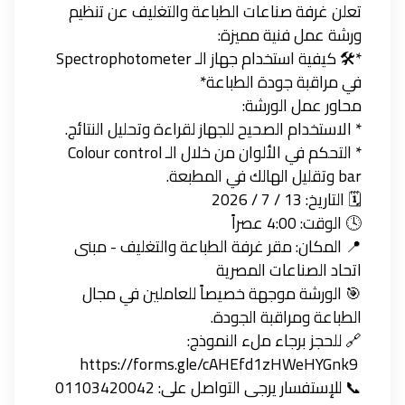
تعلن غرفة صناعات الطباعة والتغليف عن تنظيم
ورشة عمل فنية مميزة:
*🛠️ كيفية استخدام جهاز الـ Spectrophotometer
في مراقبة جودة الطباعة*
محاور عمل الورشة:
* الاستخدام الصحيح للجهاز لقراءة وتحليل النتائج.
* التحكم في الألوان من خلال الـ Colour control
bar وتقليل الهالك في المطبعة.
🗓️ التاريخ: 13 / 7 / 2026
🕓 الوقت: 4:00 عصراً
📍 المكان: مقر غرفة الطباعة والتغليف - مبنى
اتحاد الصناعات المصرية
🎯 الورشة موجهة خصيصاً للعاملين في مجال
الطباعة ومراقبة الجودة.
🔗 للحجز برجاء ملء النموذج:
https://forms.gle/cAHEfd1zHWeHYGnk9
📞 للإستفسار يرجى التواصل على: 01103420042