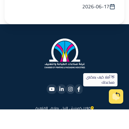
2026-06-17
١١٩٥ كورنيش النيل, بولاق, القاهرة
Info@cppi.org.eg
25778345